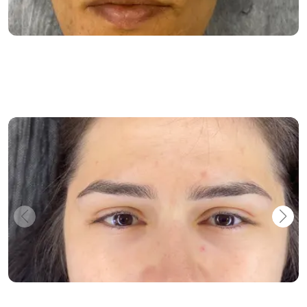
Mega Star
PowderBrowns