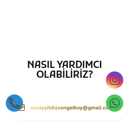
NASIL YARDIMCI
OLABİLİRİZ?
nurayyildizcengelkoy@gmail.com